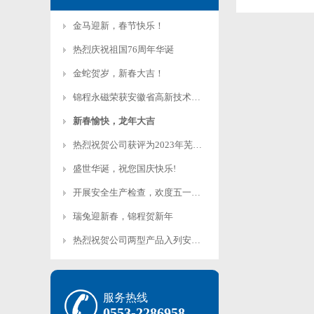
金马迎新，春节快乐！
热烈庆祝祖国76周年华诞
金蛇贺岁，新春大吉！
锦程永磁荣获安徽省高新技术企…
新春愉快，龙年大吉
热烈祝贺公司获评为2023年芜湖…
盛世华诞，祝您国庆快乐!
开展安全生产检查，欢度五一劳…
瑞兔迎新春，锦程贺新年
热烈祝贺公司两型产品入列安徽…
服务热线
0553-2286958